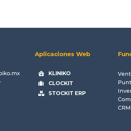
Aplicaciones Web
Fun
biko.mx
KLINIKO

Vent
Punt
7
CLOCKIT

Inve
STOCKIT ERP

Com
CRM