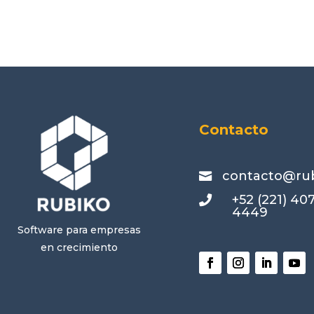
Contacto
contacto@ru

+52 (221) 40

4449
Software para empresas
en crecimiento